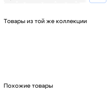
линейные
круглые
квадратные
капли
для натяжных потолков
для дачи
длинные
Товары из той же коллекции
дизайнерские
декоративные
гибкие
галогеновые
Похожие товары