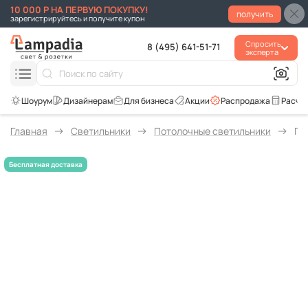
10 000 Р НА ПЕРВУЮ ПОКУПКУ!
получить
зарегистрируйтесь и получите купон
Спросить
8 (495) 641-51-71
эксперта
Для бизнеса
Акции
Распродажа
Расче
Главная
Светильники
Потолочные светильники
По