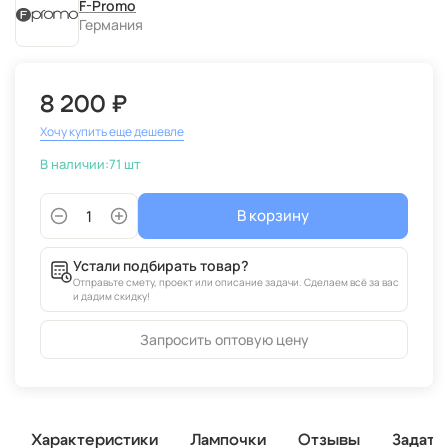
F-Promo
Германия
8 200 ₽
Хочу купить еще дешевле
В наличии:
71 шт
В корзину
Устали подбирать товар?
Отправьте смету, проект или описание задачи. Сделаем всё за вас
и дадим скидку!
Запросить оптовую цену
Характеристики
Лампочки
Отзывы
Задать