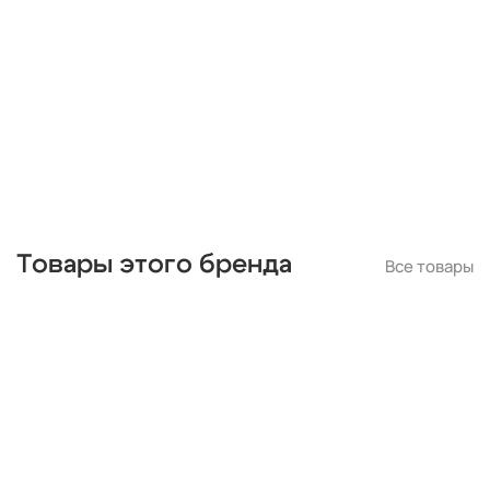
умные
поворотные
g4
е27
g9
встраиваемые
зеленые
в детскую
плоские
классические
прозрачные
для гипсокартонного потолка
на кухню
серые
серебряные
белые
стеклянные
квадратные
с датчиком движения
с подвесками
лофт
пластиковые
gx53
регулируемые
тонкие
gu10
ip20
ip65
Товары этого бренда
Все товары