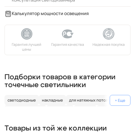
Калькулятор мощности освещения
Подборки товаров в категории
точечные светильники
светодиодные
накладные
для натяжных потолков
влагозащищенные
подвесные
тройные
двойные
хрустальные
черные
круглые
диммируемые
e14
Товары из той же коллекции
золотые
для мебели
для ванной
современные