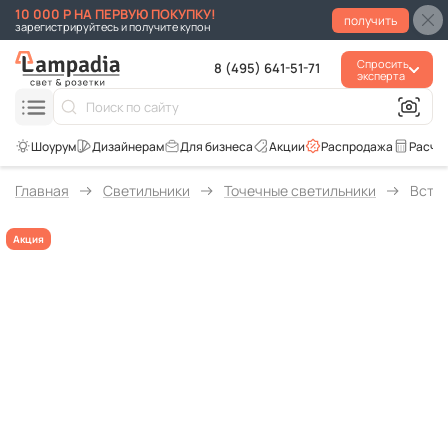
10 000 Р НА ПЕРВУЮ ПОКУПКУ!
получить
зарегистрируйтесь и получите купон
Спросить
8 (495) 641-51-71
эксперта
Для бизнеса
Акции
Распродажа
Расче
Главная
Светильники
Точечные светильники
Встра