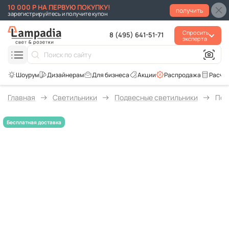
10 000 Р НА ПЕРВУЮ ПОКУПКУ!
получить
зарегистрируйтесь и получите купон
Спросить
8 (495) 641-51-71
эксперта
Для бизнеса
Акции
Распродажа
Расче
Главная
Светильники
Подвесные светильники
Под