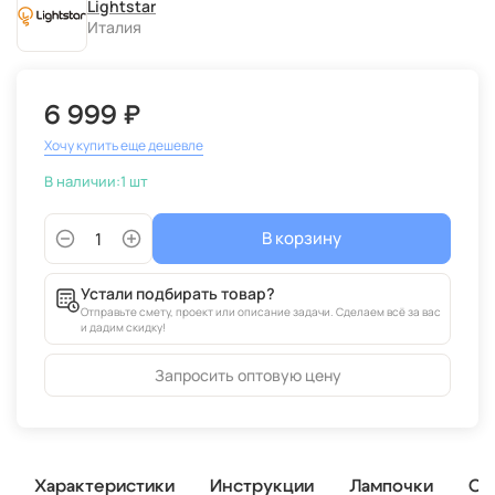
Lightstar
Италия
6 999 ₽
Хочу купить еще дешевле
В наличии:
1 шт
В корзину
Устали подбирать товар?
Отправьте смету, проект или описание задачи. Сделаем всё за вас
и дадим скидку!
Запросить оптовую цену
Характеристики
Инструкции
Лампочки
От