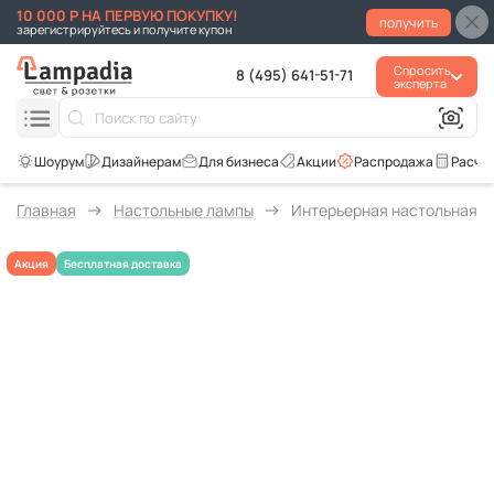
10 000 Р НА ПЕРВУЮ ПОКУПКУ!
получить
зарегистрируйтесь и получите купон
Спросить
8 (495) 641-51-71
эксперта
Для бизнеса
Акции
Распродажа
Расче
Главная
Настольные лампы
Интерьерная настольная лам