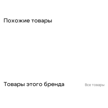
люминесцентные
с диммером
лофт
классика
тканевые
деревянные
красные
прованс
бронза
ретро
хрустальные
керамические
винтажные
Похожие товары
тиффани
италия
зеленые
белые
шары
с часами
с цветами
складные
маленькие
креативные
кольцо
зеленые ретро
для маникюра
в кабинет
двойные
гибкие
большие
беспроводные
USB
Товары этого бренда
Все товары