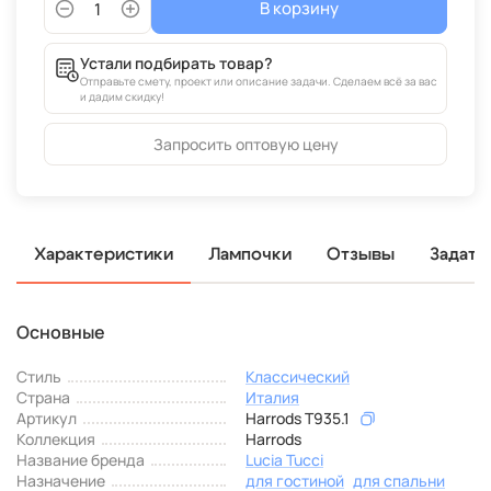
В корзину
Устали подбирать товар?
Отправьте смету, проект или описание задачи. Сделаем всё за вас
и дадим скидку!
Запросить оптовую цену
Характеристики
Лампочки
Отзывы
Задать
Основные
Стиль
Классический
Страна
Италия
Артикул
Harrods T935.1
Коллекция
Harrods
Название бренда
Lucia Tucci
Назначение
для гостиной
для спальни