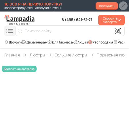
10 000 Р НА ПЕРВУЮ ПОКУПКУ!
получить
зарегистрируйтесь и получите купон
Спросить
8 (495) 641-51-71
эксперта
Для бизнеса
Акции
Распродажа
Расче
Главная
Люстры
Большие люстры
Подвесная люстр