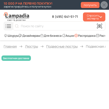
10 000 Р НА ПЕРВУЮ ПОКУПКУ!
получить
зарегистрируйтесь и получите купон
Спросить
8 (495) 641-51-71
эксперта
Для бизнеса
Акции
Распродажа
Расче
Главная
Люстры
Подвесные люстры
Подвесная люс