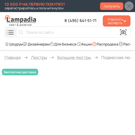
10 000 Р НА ПЕРВУЮ ПОКУПКУ!
получить
зарегистрируйтесь и получите купон
Спросить
8 (495) 641-51-71
эксперта
Для бизнеса
Акции
Распродажа
Расче
Главная
Люстры
Большие люстры
Подвесная люстр