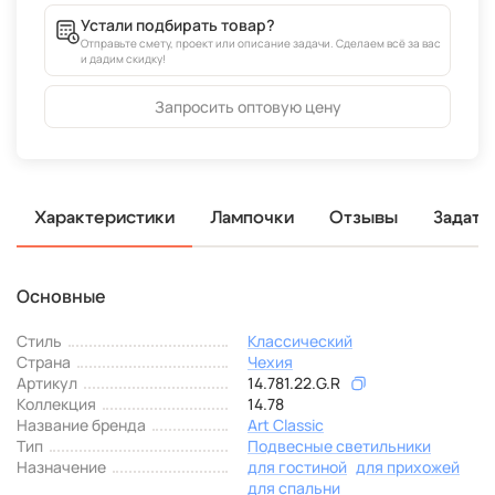
Устали подбирать товар?
Отправьте смету, проект или описание задачи. Сделаем всё за вас
и дадим скидку!
Запросить оптовую цену
Характеристики
Лампочки
Отзывы
Задать
Основные
Стиль
Классический
Страна
Чехия
Артикул
14.781.22.G.R
Коллекция
14.78
Название бренда
Art Classic
Тип
Подвесные светильники
Назначение
для гостиной
для прихожей
для спальни