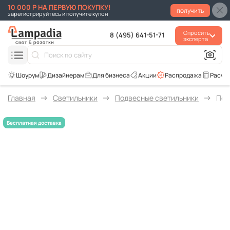
10 000 Р НА ПЕРВУЮ ПОКУПКУ!
получить
зарегистрируйтесь и получите купон
Спросить
8 (495) 641-51-71
эксперта
Для бизнеса
Акции
Распродажа
Расче
Главная
Светильники
Подвесные светильники
Под