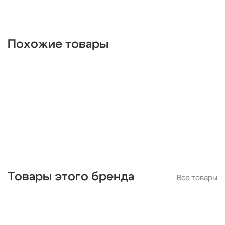
прямоугольные
люминесцентные
ip65
хрустальные
Италия
длинные
красные
круглые
белые
дизайнерские
металлические
деревянные
цилиндр
Похожие товары
черные
современные
линейные
лофт
шары
с птичками
с бабочками
плетеные
паук
кольца
капли
из цветного стекла
для натяжных потолков
Товары этого бренда
Все товары