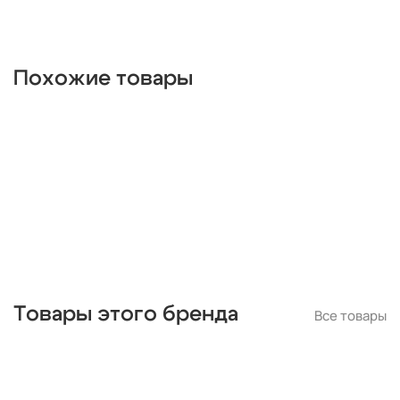
прямоугольные
люминесцентные
ip65
хрустальные
Италия
длинные
красные
круглые
белые
дизайнерские
металлические
деревянные
цилиндр
Похожие товары
черные
современные
линейные
лофт
шары
с птичками
с бабочками
плетеные
паук
кольца
капли
из цветного стекла
для натяжных потолков
Товары этого бренда
Все товары