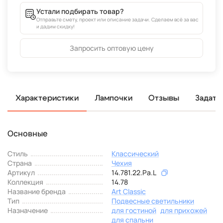
Устали подбирать товар?
Отправьте смету, проект или описание задачи. Сделаем всё за вас
и дадим скидку!
Запросить оптовую цену
Характеристики
Лампочки
Отзывы
Задать
Основные
Стиль
Классический
Страна
Чехия
Артикул
14.781.22.Pa.L
Коллекция
14.78
Название бренда
Art Classic
Тип
Подвесные светильники
Назначение
для гостиной
для прихожей
для спальни