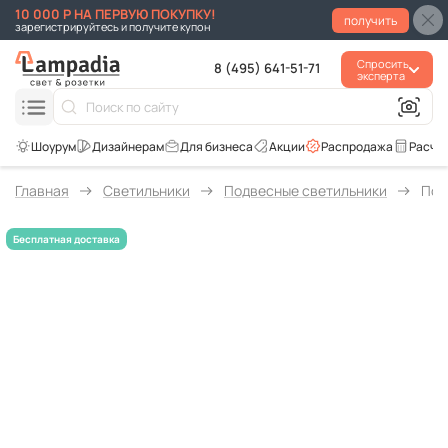
10 000 Р НА ПЕРВУЮ ПОКУПКУ!
получить
зарегистрируйтесь и получите купон
Спросить
8 (495) 641-51-71
эксперта
Для бизнеса
Акции
Распродажа
Расче
Главная
Светильники
Подвесные светильники
Под