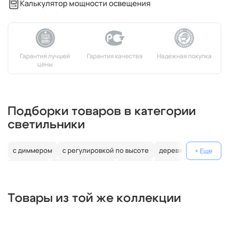
Калькулятор мощности освещения
Подборки товаров в категории
светильники
с диммером
с регулировкой по высоте
деревянные
джапанди
цилиндрические
угловые
треугольные
прямоугольные
полукруг
овал
нестандартные
Товары из той же коллекции
конусные
энергосберегающие
накаливания
люминесцентные
чехия
сша
россия
польша