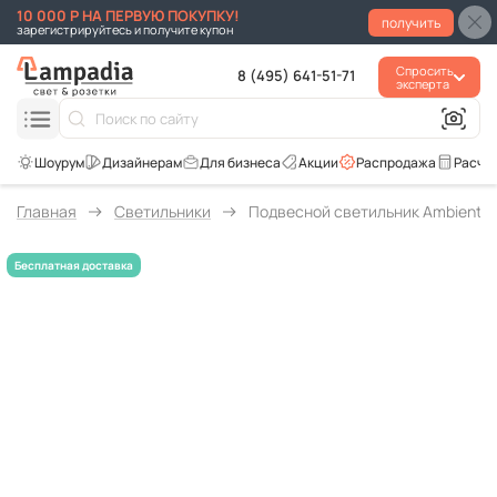
10 000 Р НА ПЕРВУЮ ПОКУПКУ!
получить
зарегистрируйтесь и получите купон
Спросить
8 (495) 641-51-71
эксперта
Для бизнеса
Акции
Распродажа
Расче
Главная
Светильники
Подвесной светильник Ambiente T