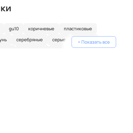
ики
gu10
коричневые
пластиковые
унь
серебряные
серые
голубые
+ Показать все
еные
одинарные
классические
желтые
белые
дизайнерские
металлические
очками
плетеные
паук
кольца
капли