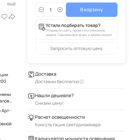
В корзину
й
Устали подбирать товар?
Отправьте смету, проект или описание
задачи. Сделаем всё за вас и дадим скидку!
Запросить оптовую цену
Доставка
кции
200
Доставим бесплатно
лнены
Нашли дешевле?
алов:
Снизим цену!
 Арт-
Расчет освещенности
новной
Консультация светодизайнера
Калькулятор мощности освещения
k