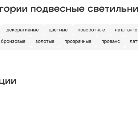
егории подвесные светильн
декоративные
цветные
поворотные
на штанге
бронзовые
золотые
прозрачные
прованс
лат
иние
е27
кантри
скандинавский
ретро
зел
рустальные
Италия
длинные
красные
круглые
ые
линейные
лофт
шары
с птичками
с баб
кции