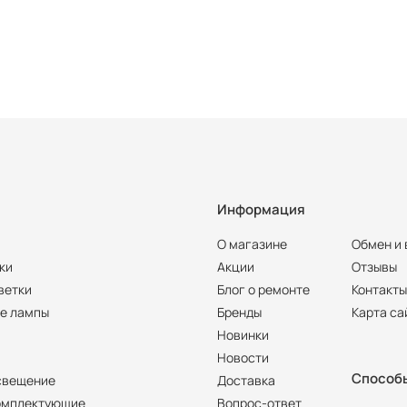
Информация
О магазине
Обмен и 
ки
Акции
Отзывы
ветки
Блог о ремонте
Контакт
е лампы
Бренды
Карта са
Новинки
Новости
Способ
свещение
Доставка
омплектующие
Вопрос-ответ