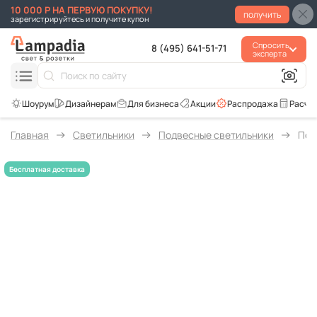
10 000 Р НА ПЕРВУЮ ПОКУПКУ!
получить
зарегистрируйтесь и получите купон
Спросить
8 (495) 641-51-71
эксперта
Для бизнеса
Акции
Распродажа
Расче
Главная
Светильники
Подвесные светильники
Под