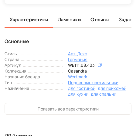
Характеристики
Лампочки
Отзывы
Задать
Основные
Стиль
Арт-Деко
Страна
Германия
Артикул
WE111.08.403
Коллекция
Casandra
Название бренда
Wertmark
Тип
Подвесные светильники
Назначение
для гостиной
для прихожей
для кухни
для спальни
Показать все характеристики