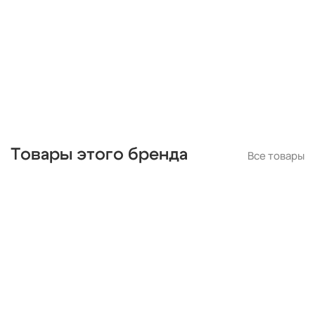
с птичками
с бабочками
плетеные
паук
кольца
капли
из цветного стекла
для натяжных потолков
Товары этого бренда
Все товары