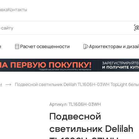
авка
Контакты
е
Расчет освещенности
Архитекторам и диза
и
Подвесной светильник Delilah TL1606H-03WH TopLight белый
Артикул: TL1606H-03WH
Подвесной
светильник Delilah