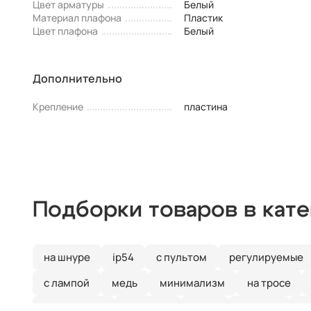
Цвет арматуры
Белый
Материал плафона
Пластик
Цвет плафона
Белый
Дополнительно
Крепление
пластина
Подборки товаров в кат
на шнуре
ip54
с пультом
регулируемые
с лампой
медь
минимализм
на тросе
квадратные
тройные
хром
модерн
с