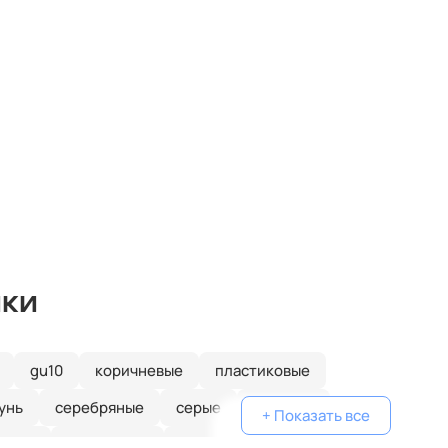
ики
gu10
коричневые
пластиковые
унь
серебряные
серые
голубые
+ Показать все
еные
одинарные
классические
желтые