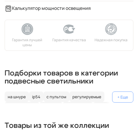
Калькулятор мощности освещения
Подборки товаров в категории
подвесные светильники
на шнуре
ip54
с пультом
регулируемые
декоративные
цветные
поворотные
на штанге
gu10
коричневые
пластиковые
с лампой
медь
Товары из той же коллекции
минимализм
на тросе
бронзовые
золотые