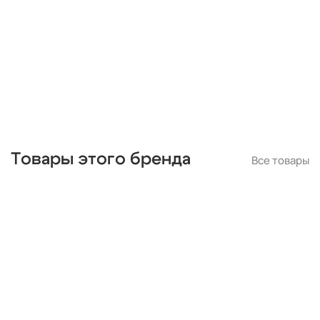
прозрачные
прованс
латунь
серебряные
серые
голубые
квадратные
тройные
хром
модерн
синие
е27
кантри
скандинавский
ретро
зеленые
одинарные
классические
желтые
прямоугольные
люминесцентные
ip65
хрустальные
Италия
длинные
красные
круглые
белые
дизайнерские
металлические
деревянные
цилиндр
Товары этого бренда
Все товары
черные
современные
линейные
лофт
шары
с птичками
с бабочками
плетеные
паук
кольца
капли
из цветного стекла
для натяжных потолков