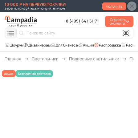
10 000 Р НА ПЕРВУЮ ПОКУПКУ!
получить
зарегистрируйтесь и получите купон
Спросить
8 (495) 641-51-71
эксперта
Для бизнеса
Акции
Распродажа
Расче
Главная
Светильники
Подвесные светильники
Под