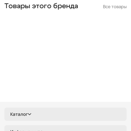
дизайнерские
металлические
деревянные
цилиндр
Товары этого бренда
Все товары
черные
современные
линейные
лофт
шары
с птичками
с бабочками
плетеные
паук
кольца
капли
из цветного стекла
для натяжных потолков
Каталог