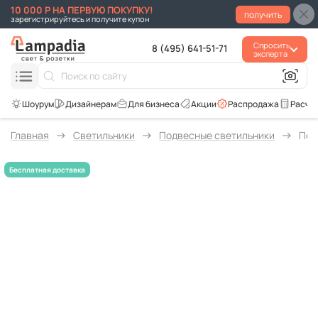
10 000 Р НА ПЕРВУЮ ПОКУПКУ!
получить
зарегистрируйтесь и получите купон
Спросить
8 (495) 641-51-71
эксперта
Для бизнеса
Акции
Распродажа
Расче
Главная
Светильники
Подвесные светильники
Под