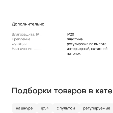
Дополнительно
Влагозащита, IP
IP20
Крепление
пластина
Функции
регулировка по высоте
Назначение
интерьерный, натяжной
потолок
Подборки товаров в кат
на шнуре
ip54
с пультом
регулируемые