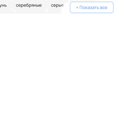
унь
серебряные
серые
голубые
+ Показать все
еные
одинарные
классические
желтые
белые
дизайнерские
металлические
очками
плетеные
паук
кольца
капли