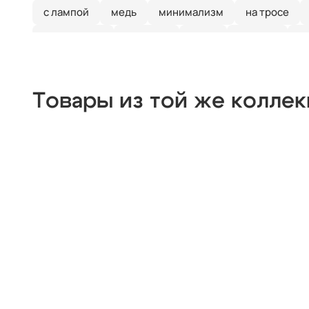
с лампой
медь
минимализм
на тросе
квадратные
тройные
хром
модерн
с
прямоугольные
люминесцентные
ip65
х
деревянные
цилиндр
черные
современн
Товары из той же колле
из цветного стекла
для натяжных потолков