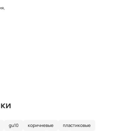
ия,
ики
gu10
коричневые
пластиковые