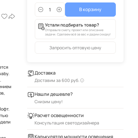
В корзину
Устали подбирать товар?
Отправьте смету, проект или описание
задачи. Сделаем всё за вас и дадим скидку!
Запросить оптовую цену
ется
Доставка
waby.
Доставим за 600 руб.
ением
ов,
Нашли дешевле?
Снизим цену!
Лофт.
Расчет освещенности
стью
одели
Консультация светодизайнера
Калькулятор мощности освещения
еля