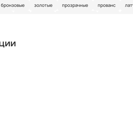
бронзовые
золотые
прозрачные
прованс
лат
иние
е27
кантри
скандинавский
ретро
зел
рустальные
Италия
длинные
красные
круглые
ые
линейные
лофт
шары
с птичками
с баб
кции