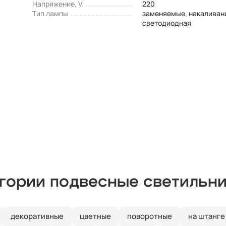
Напряжение, V
220
Тип лампы
заменяемые, накаливан
светодиодная
егории подвесные светильн
декоративные
цветные
поворотные
на штанге