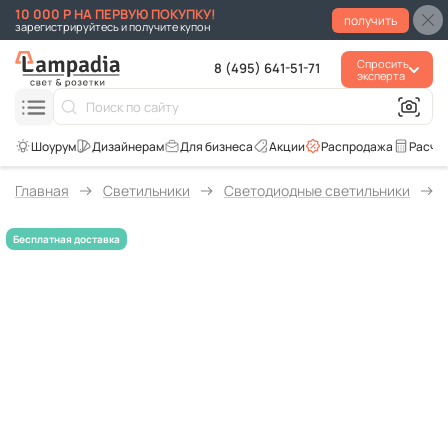
10 000 Р НА ПЕРВУЮ ПОКУПКУ!
получить
зарегистрируйтесь и получите купон
Спросить
8 (495) 641-51-71
эксперта
Для бизнеса
Акции
Распродажа
Расче
Главная
Светильники
Светодиодные светильники