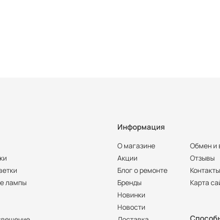
Информация
О магазине
Обмен и 
ки
Акции
Отзывы
ветки
Блог о ремонте
Контакт
е лампы
Бренды
Карта са
Новинки
Новости
Способ
свещение
Доставка