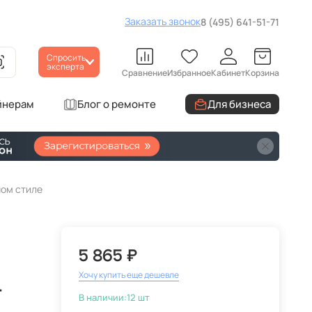
Заказать звонок
8 (495) 641-51-71
Спросить
эксперта
Сравнение
Избранное
Кабинет
Корзина
йнерам
Блог о ремонте
Для бизнеса
ном стиле
5 865 ₽
Хочу купить еще дешевле
-
В наличии:
12 шт