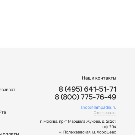
Наши контакты
8 (495) 641-51-71
возврат
8 (800) 775-76-49
ы
shop@lampadia.ru
йта
Скопировать
г. Москва
,
пр-т Маршала Жукова, д. 2к2с1,
оф. 704
м. Полежаевская, м. Хорошёво
ы оплаты