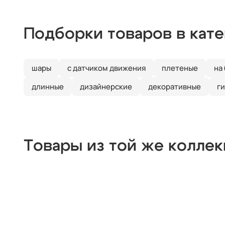
Подборки товаров в кат
шары
с датчиком движения
плетеные
на
длинные
дизайнерские
декоративные
г
Товары из той же колле