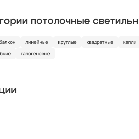
егории потолочные светильн
 балкон
линейные
круглые
квадратные
капли
ибкие
галогеновые
кции