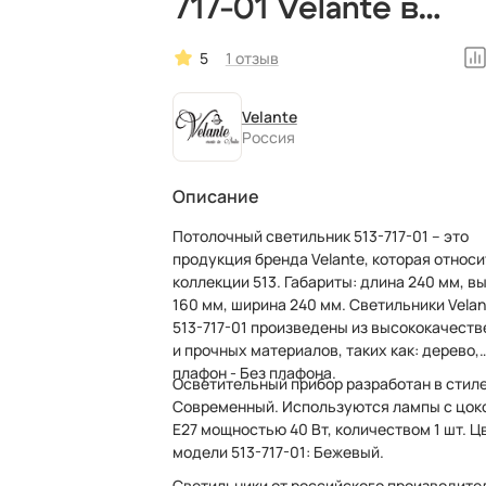
717-01 Velante в
современном стил
5
1 отзыв
Velante
Россия
Описание
Потолочный светильник 513-717-01 – это
продукция бренда Velante, которая относи
коллекции 513. Габариты: длина 240 мм, в
160 мм, ширина 240 мм. Светильники Velan
513-717-01 произведены из высококачест
и прочных материалов, таких как: дерево,
плафон - Без плафона.
Осветительный прибор разработан в стил
Современный. Используются лампы с цок
E27 мощностью 40 Вт, количеством 1 шт. Ц
модели 513-717-01: Бежевый.
Светильники от российского производите