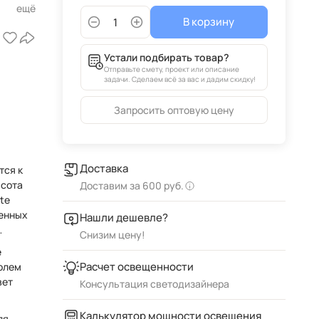
В корзину
е
Устали подбирать товар?
Отправьте смету, проект или описание
задачи. Сделаем всё за вас и дадим скидку!
Запросить оптовую цену
Доставка
тся к
ысота
Доставим за 600 руб.
te
венных
Нашли дешевле?
Снизим цену!
е
Расчет освещенности
олем
вет
Консультация светодизайнера
Калькулятор мощности освещения
ля