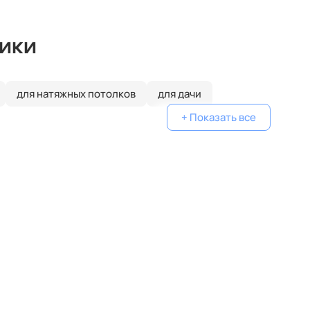
ики
для натяжных потолков
для дачи
+ Показать все