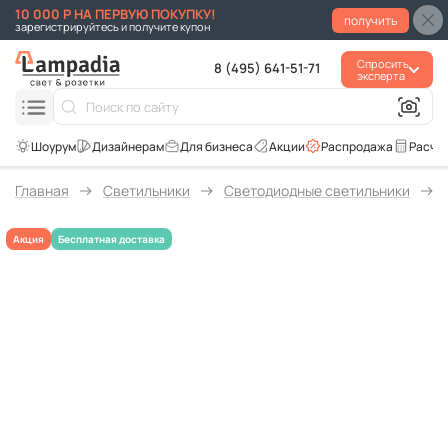
10 000 Р НА ПЕРВУЮ ПОКУПКУ!
получить
зарегистрируйтесь и получите купон
Спросить
8 (495) 641-51-71
эксперта
Для бизнеса
Акции
Распродажа
Расче
Главная
Светильники
Светодиодные светильники