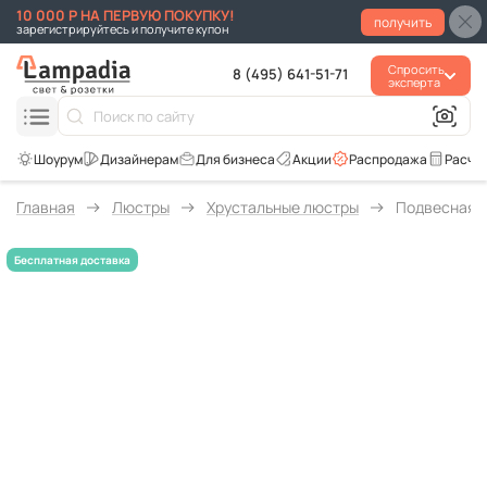
10 000 Р НА ПЕРВУЮ ПОКУПКУ!
получить
зарегистрируйтесь и получите купон
Спросить
8 (495) 641-51-71
эксперта
Для бизнеса
Акции
Распродажа
Расче
Главная
Люстры
Хрустальные люстры
Подвесная л