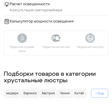
Расчет освещенности
Консультация светодизайнера
Калькулятор мощности освещения
Подборки товаров в категории
хрустальные люстры
модерн
барокко
Австрия
Чехия
Китай
Германия
Италия
Испания
Россия
большие
хром
с золотом
с цветным хрусталем
свеча
современные