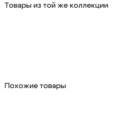
Товары из той же коллекции
круглые
классические
светодиодные
кольцо
черные
подвесные
с подвесками
бронза
потолочные
Похожие товары