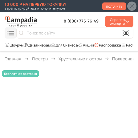
10 000 Р НА ПЕРВУЮ ПОКУПКУ!
получить
зарегистрируйтесь и получите купон
Спросить
8 (800) 775-76-49
эксперта
Для бизнеса
Акции
Распродажа
Расче
Главная
Люстры
Хрустальные люстры
Подвесная л