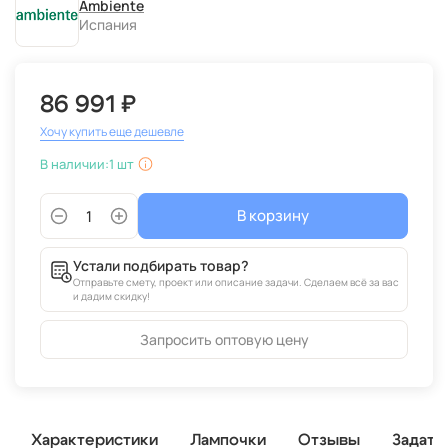
Ambiente
Испания
86 991 ₽
Хочу купить еще дешевле
В наличии:
1 шт
В корзину
Устали подбирать товар?
Отправьте смету, проект или описание задачи. Сделаем всё за вас
и дадим скидку!
Запросить оптовую цену
Характеристики
Лампочки
Отзывы
Задать