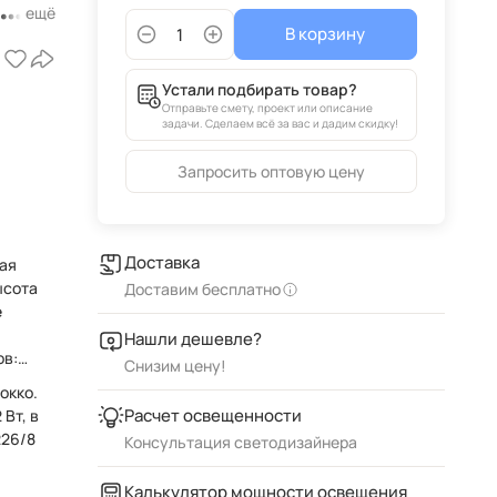
В корзину
Устали подбирать товар?
Отправьте смету, проект или описание
задачи. Сделаем всё за вас и дадим скидку!
Запросить оптовую цену
Доставка
ая
Доставим бесплатно
e
Нашли дешевле?
ов:
Снизим цену!
окко.
Расчет освещенности
Вт, в
226/8
Консультация светодизайнера
Калькулятор мощности освещения