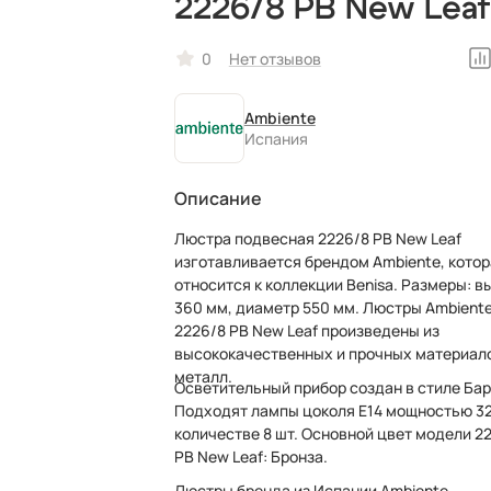
2226/8 PB New Leaf
хрустальная,
0
Нет отзывов
рожковая, в виде
Ambiente
свечей
Испания
Описание
Люстра подвесная 2226/8 PB New Leaf
изготавливается брендом Ambiente, котор
относится к коллекции Benisa. Размеры: высота
360 мм, диаметр 550 мм. Люстры Ambient
2226/8 PB New Leaf произведены из
высококачественных и прочных материал
металл.
Осветительный прибор создан в стиле Бар
Подходят лампы цоколя E14 мощностью 32 
количестве 8 шт. Основной цвет модели 2
PB New Leaf: Бронза.
Люстры бренда из Испании Ambiente