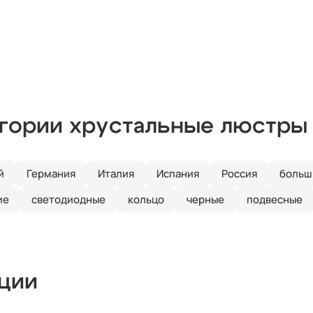
егории хрустальные люстры
й
Германия
Италия
Испания
Россия
больш
ие
светодиодные
кольцо
черные
подвесные
кции