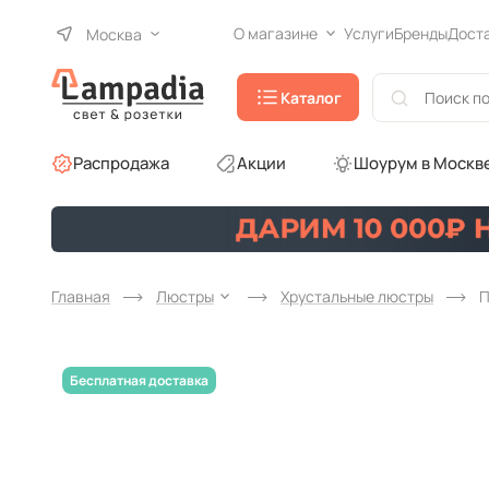
О магазине
Услуги
Бренды
Дост
Москва
Каталог
Распродажа
Акции
Шоурум в Москв
Главная
Люстры
Хрустальные люстры