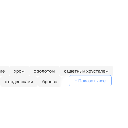
ие
хром
с золотом
с цветным хрусталем
+ Показать все
с подвесками
бронза
потолочные