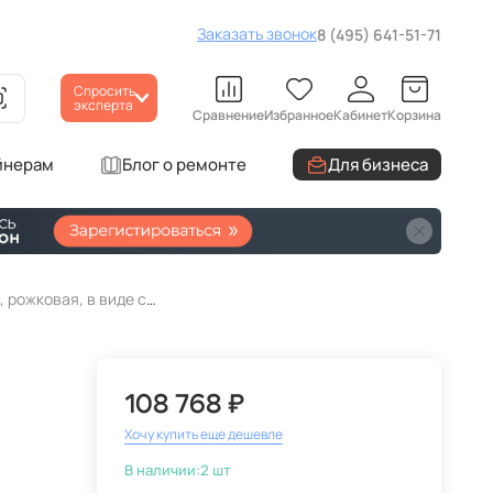
Заказать звонок
8 (495) 641-51-71
Спросить
эксперта
Сравнение
Избранное
Кабинет
Корзина
йнерам
Блог о ремонте
Для бизнеса
Подвесная люстра Ambiente Benisa 2226/8 PB New Leaf хрустальная, рожковая, в виде свечей
108 768 ₽
Хочу купить еще дешевле
В наличии:
2 шт