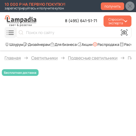
10 000 Р НА ПЕРВУЮ ПОКУПКУ!
получить
зарегистрируйтесь и получите купон
Спросить
8 (495) 641-51-71
эксперта
Для бизнеса
Акции
Распродажа
Расче
Главная
Светильники
Подвесные светильники
Под