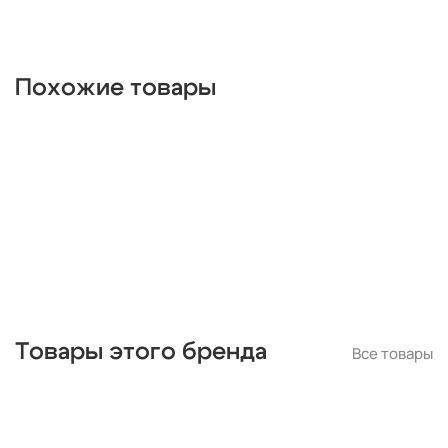
прямоугольные
люминесцентные
ip65
хрустальные
Италия
длинные
красные
круглые
белые
дизайнерские
металлические
деревянные
цилиндр
Похожие товары
черные
современные
линейные
лофт
шары
с птичками
с бабочками
плетеные
паук
кольца
капли
из цветного стекла
для натяжных потолков
Товары этого бренда
Все товары