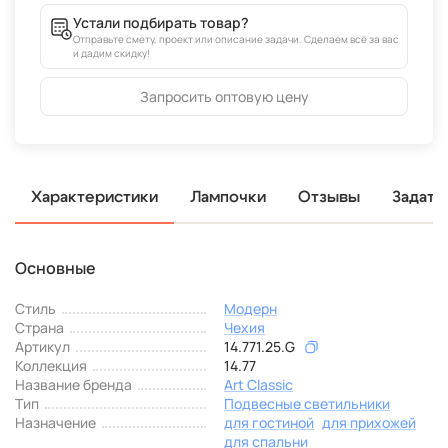
Устали подбирать товар?
Отправьте смету, проект или описание задачи. Сделаем всё за вас
и дадим скидку!
Запросить оптовую цену
Характеристики
Лампочки
Отзывы
Задать
Основные
Стиль
Модерн
Страна
Чехия
Артикул
14.771.25.G
Коллекция
14.77
Название бренда
Art Classic
Тип
Подвесные светильники
Назначение
для гостиной
для прихожей
для спальни