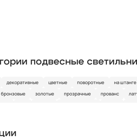
егории подвесные светильн
декоративные
цветные
поворотные
на штанге
бронзовые
золотые
прозрачные
прованс
лат
иние
е27
кантри
скандинавский
ретро
зел
рустальные
Италия
длинные
красные
круглые
ые
линейные
лофт
шары
с птичками
с баб
кции