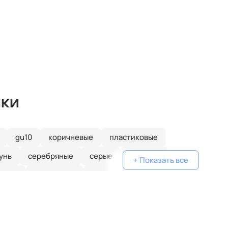
ики
gu10
коричневые
пластиковые
унь
серебряные
серые
голубые
+ Показать все
еные
одинарные
классические
желтые
белые
дизайнерские
металлические
очками
плетеные
паук
кольца
капли