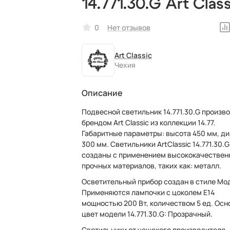
14.771.30.G Art Class
рожковый, чешски
0
Нет отзывов
Art Classic
Чехия
Описание
Подвесной светильник 14.771.30.G произв
брендом Art Classic из коллекции 14.77.
Габаритные параметры: высота 450 мм, диаметр
300 мм. Светильники ArtClassic 14.771.30.G
созданы с применением высококачествен
прочных материалов, таких как: металл.
Осветительный прибор создан в стиле Мо
Применяются лампочки с цоколем E14
мощностью 200 Вт, количеством 5 ед. Осн
цвет модели 14.771.30.G: Прозрачный.
Светильники от чешского производителя