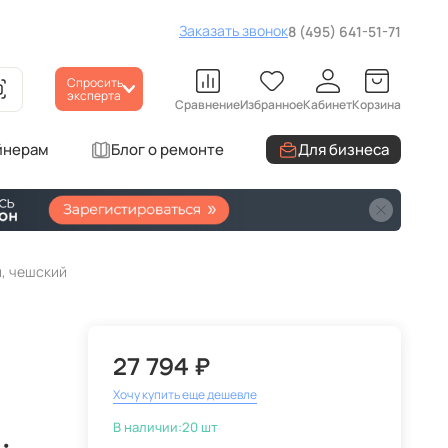
Заказать звонок
8 (495) 641-51-71
Спросить
эксперта
Сравнение
Избранное
Кабинет
Корзина
йнерам
Блог о ремонте
Для бизнеса
й, чешский
27 794 ₽
Хочу купить еще дешевле
В наличии:
20 шт