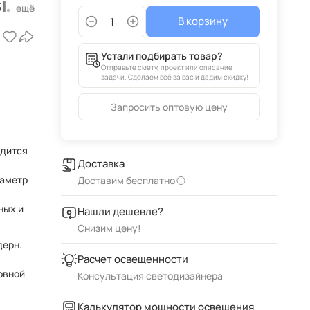
ic
В корзину
й
Устали подбирать товар?
Отправьте смету, проект или описание
задачи. Сделаем всё за вас и дадим скидку!
Запросить оптовую цену
одится
Доставка
Доставим бесплатно
ных и
Нашли дешевле?
Снизим цену!
дерн.
Расчет освещенности
овной
Консультация светодизайнера
Калькулятор мощности освещения