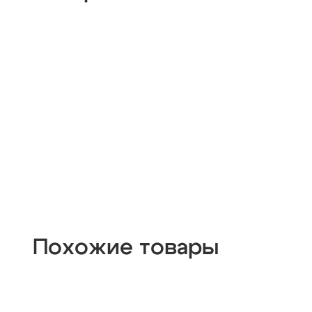
из цветного стекла
для натяжных потолков
Похожие товары