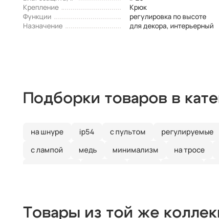
Крепление
Крюк
Функции
регулировка по высоте
Назначение
для декора, интерьерный
Подборки товаров в кат
на шнуре
ip54
с пультом
регулируемые
с лампой
медь
минимализм
на тросе
квадратные
тройные
хром
модерн
с
прямоугольные
люминесцентные
ip65
х
деревянные
цилиндр
черные
современн
Товары из той же колле