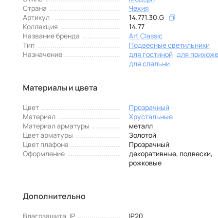
Страна
Чехия
Артикул
14.771.30.G
Коллекция
14.77
Название бренда
Art Classic
Тип
Подвесные светильники
Назначение
для гостиной
для прихож
для спальни
Материалы и цвета
Цвет
Прозрачный
Материал
Хрустальные
Материал арматуры
металл
Цвет арматуры
Золотой
Цвет плафона
Прозрачный
Оформление
декоративные, подвески,
рожковые
Дополнительно
Влагозащита, IP
IP20