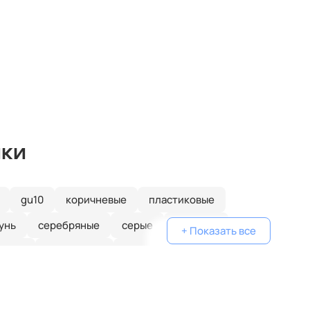
ики
gu10
коричневые
пластиковые
унь
серебряные
серые
голубые
+ Показать все
еные
одинарные
классические
желтые
белые
дизайнерские
металлические
очками
плетеные
паук
кольца
капли