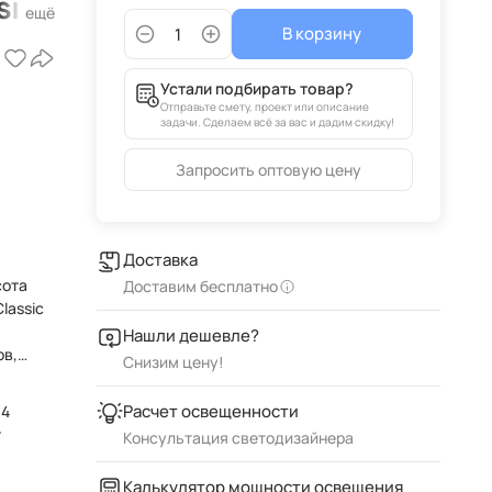
sic
В корзину
й
Устали подбирать товар?
Отправьте смету, проект или описание
задачи. Сделаем всё за вас и дадим скидку!
Запросить оптовую цену
Доставка
я
Доставим бесплатно
lassic
Нашли дешевле?
ов,
Снизим цену!
Расчет освещенности
14
т
Консультация светодизайнера
Калькулятор мощности освещения