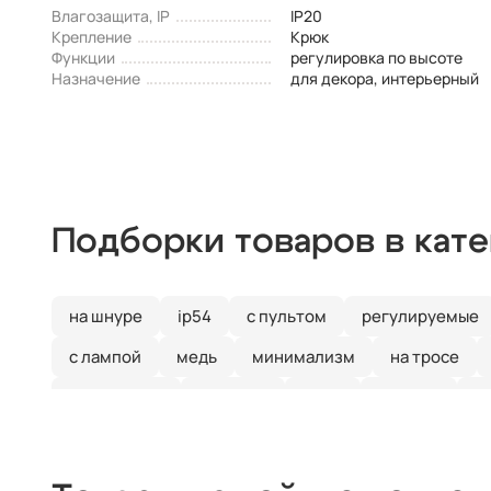
Влагозащита, IP
IP20
Крепление
Крюк
Функции
регулировка по высоте
Назначение
для декора, интерьерный
Подборки товаров в кат
на шнуре
ip54
с пультом
регулируемые
с лампой
медь
минимализм
на тросе
квадратные
тройные
хром
модерн
с
прямоугольные
люминесцентные
ip65
х
деревянные
цилиндр
черные
современн