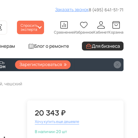
Заказать звонок
8 (495) 641-51-71
Спросить
эксперта
Сравнение
Избранное
Кабинет
Корзина
йнерам
Блог о ремонте
Для бизнеса
ый, чешский
20 343 ₽
Хочу купить еще дешевле
В наличии:
20 шт