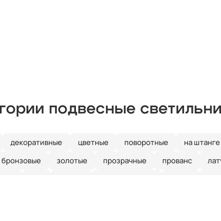
егории подвесные светильн
декоративные
цветные
поворотные
на штанге
бронзовые
золотые
прозрачные
прованс
лат
иние
е27
кантри
скандинавский
ретро
зел
рустальные
Италия
длинные
красные
круглые
ые
линейные
лофт
шары
с птичками
с баб