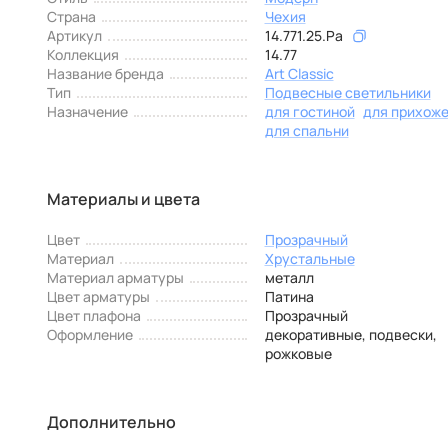
Страна
Чехия
Артикул
14.771.25.Pa
Коллекция
14.77
Название бренда
Art Classic
Тип
Подвесные светильники
Назначение
для гостиной
для прихож
для спальни
Материалы и цвета
Цвет
Прозрачный
Материал
Хрустальные
Материал арматуры
металл
Цвет арматуры
Патина
Цвет плафона
Прозрачный
Оформление
декоративные, подвески,
рожковые
Дополнительно