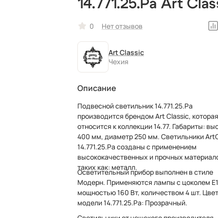
14.771.25.Pa Art Clas
рожковый, чешски
0
Нет отзывов
Art Classic
Чехия
Описание
Подвесной светильник 14.771.25.Pa
производится брендом Art Classic, котора
относится к коллекции 14.77. Габариты: высота
400 мм, диаметр 250 мм. Светильники ArtC
14.771.25.Pa созданы с применением
высококачественных и прочных материал
таких как: металл.
Осветительный прибор выполнен в стиле
Модерн. Применяются лампы с цоколем E
мощностью 160 Вт, количеством 4 шт. Цве
модели 14.771.25.Pa: Прозрачный.
Светильники от чешского производителя