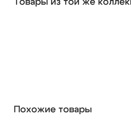
Товары из той же колле
из цветного стекла
для натяжных потолков
Похожие товары